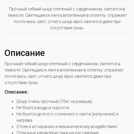
Прочный гибкий шнур плетеный с сердечником, светится в
темноте. Светящаяся лента вплетенная в оплетку: отражает
почти весь свет, отчего шнур ярко светится даже при
отсутствии луны.
Описание
Прочный гибкий шнур плетеный с сердечником, светится в
темноте. Светящаяся лента вплетенная в оплетку: отражает
почти весь свет, отчего шнур ярко светится даже при
отсутствии луны.
Описание:
Шнур очень прочный (70кг на разрыв)
Не боится воды и сырости
Не боится долгого солнечного света (излучения) и
нагрева
Стоек к истиранию и механическому воздействию
Отличные характеристики на растяжение