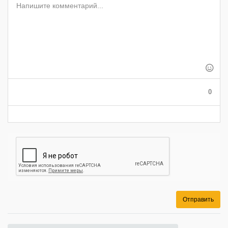
-
-
-
-
-
-
-
-
-
-
-
-
-
-
-
-
-
-
-
-
-
-
-
-
-
-
-
-
-
-
-
0
-
Отправить