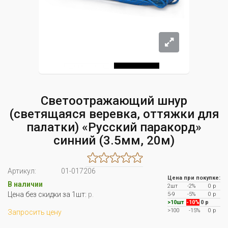
Светоотражающий шнур
(светящаяся веревка, оттяжки для
палатки) «Русский паракорд»
синний (3.5мм, 20м)
Артикул:
01-017206
Цена при покупке:
В наличии
2шт
-2%
0 р
Цена без скидки за 1шт:
р.
5-9
-5%
0 р
>10шт
-10%
0 р
>100
-15%
0 р
Запросить цену