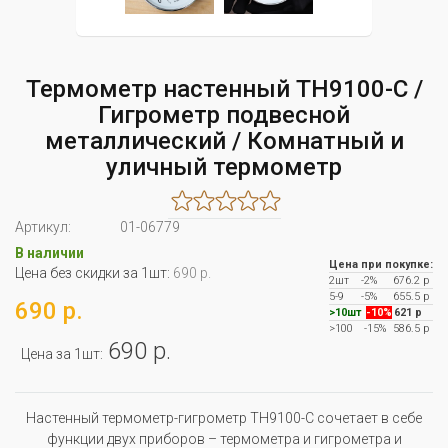
Термометр настенный TH9100-C /
Гигрометр подвесной
металлический / Комнатный и
уличный термометр
Артикул:
01-06779
В наличии
Цена при покупке:
Цена без скидки за 1шт:
690 р.
2шт
-2%
676.2 р
5-9
-5%
655.5 р
690 р.
>10шт
-10%
621 р
>100
-15%
586.5 р
690 р.
Цена за 1шт:
Настенный термометр-гигрометр TH9100-C сочетает в себе
функции двух приборов – термометра и гигрометра и