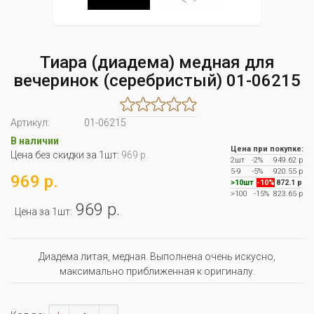
Тиара (диадема) медная для
вечеринок (серебристый) 01-06215
Артикул:
01-06215
В наличии
Цена при покупке:
Цена без скидки за 1шт:
969 р.
2шт
-2%
949.62 р
5-9
-5%
920.55 р
969 р.
>10шт
-10%
872.1 р
>100
-15%
823.65 р
969 р.
Цена за 1шт:
Диадема литая, медная. Выполнена очень искусно,
максимально приближенная к оригиналу.