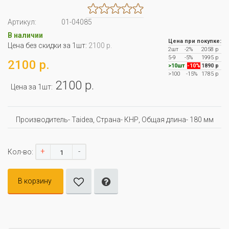
Артикул:
01-04085
В наличии
Цена при покупке:
Цена без скидки за 1шт:
2100 р.
2шт
-2%
2058 р
5-9
-5%
1995 р
2100 р.
>10шт
-10%
1890 р
>100
-15%
1785 р
2100 р.
Цена за 1шт:
Производитель- Taidea, Страна- КНР, Oбщая длина- 180 мм
+
-
Кол-во:
В корзину