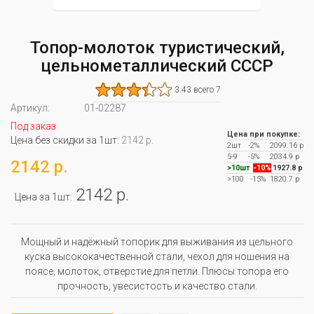
Топор-молоток туристический,
цельнометаллический СССР
3.43 всего 7
Артикул:
01-02287
Под заказ
Цена при покупке:
Цена без скидки за 1шт:
2142 р.
2шт
-2%
2099.16 р
5-9
-5%
2034.9 р
2142 р.
>10шт
-10%
1927.8 р
>100
-15%
1820.7 р
2142 р.
Цена за 1шт:
Мощный и надёжный топорик для выживания из цельного
куска высококачественной стали, чехол для ношения на
поясе, молоток, отверстие для петли. Плюсы топора его
прочность, увесистость и качество стали.