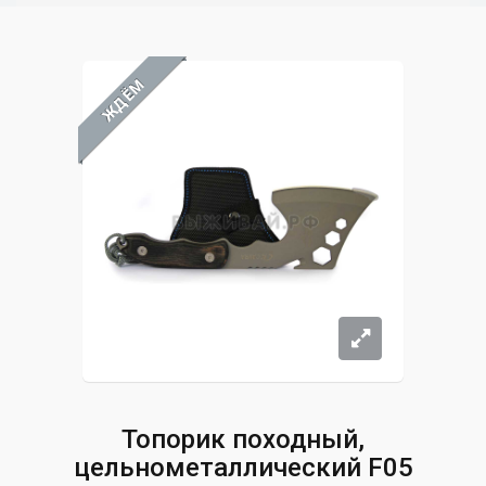
ЖДЁМ
Топорик походный,
цельнометаллический F05