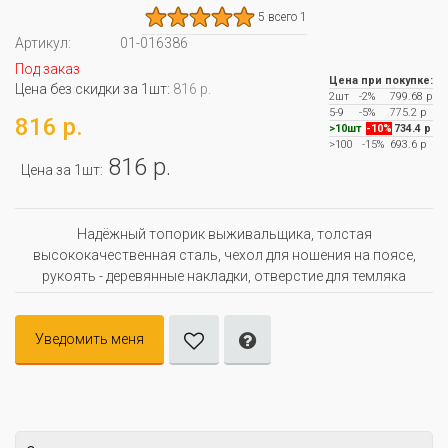
5 всего 1
Артикул:
01-016386
Под заказ
Цена при покупке:
Цена без скидки за 1шт:
816 р.
2шт
-2%
799.68 р
5-9
-5%
775.2 р
816 р.
>10шт
-10%
734.4 р
>100
-15%
693.6 р
816 р.
Цена за 1шт:
Надёжный топорик выживальщика, толстая
высококачественная сталь, чехол для ношения на поясе,
рукоять - деревянные накладки, отверстие для темляка
Уведомить меня