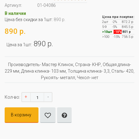
Артикул:
01-04086
В наличии
Цена при покупке:
Цена без скидки за 1шт:
890 р.
2шт
-2%
872.2 р
5-9
-5%
845.5 р
890 р.
>10шт
-10%
801 р
>100
-15%
756.5 р
890 р.
Цена за 1шт:
Производитель- Мастер Клинок, Страна- КНР, Oбщая длина-
229 мм, Длина клинка- 103 мм, Толщина клинка- 3,3, Сталь- 420,
Рукоять- металл, Чехол- нет
+
-
Кол-во:
В корзину