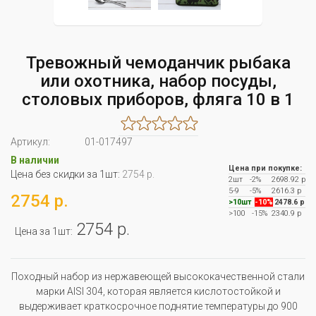
Тревожный чемоданчик рыбака
или охотника, набор посуды,
столовых приборов, фляга 10 в 1
Артикул:
01-017497
В наличии
Цена при покупке:
Цена без скидки за 1шт:
2754 р.
2шт
-2%
2698.92 р
5-9
-5%
2616.3 р
2754 р.
>10шт
-10%
2478.6 р
>100
-15%
2340.9 р
2754 р.
Цена за 1шт:
Походный набор из нержавеющей высококачественной стали
марки AISI 304, которая является кислотостойкой и
выдерживает краткосрочное поднятие температуры до 900