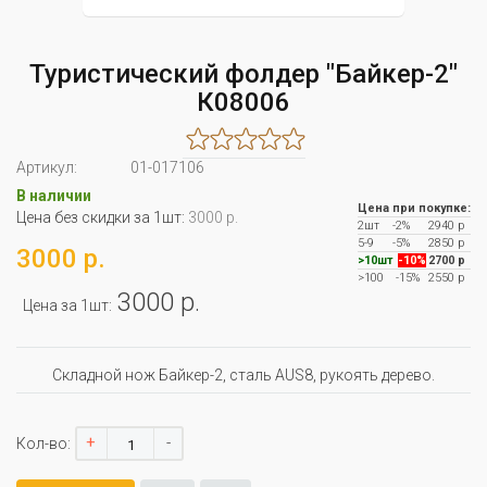
Туристический фолдер "Байкер-2"
К08006
Артикул:
01-017106
В наличии
Цена при покупке:
Цена без скидки за 1шт:
3000 р.
2шт
-2%
2940 р
5-9
-5%
2850 р
3000 р.
>10шт
-10%
2700 р
>100
-15%
2550 р
3000 р.
Цена за 1шт:
Складной нож Байкер-2, сталь AUS8, рукоять дерево.
+
-
Кол-во: