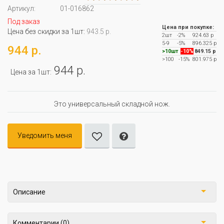
Артикул:
01-016862
Под заказ
Цена при покупке:
Цена без скидки за 1шт:
943.5 р.
2шт
-2%
924.63 р
5-9
-5%
896.325 р
944 р.
>10шт
-10%
849.15 р
>100
-15%
801.975 р
944 р.
Цена за 1шт:
Это универсальный складной нож.
Уведомить меня
Описание
Комментарии (0)