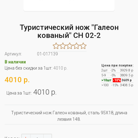
Туристический нож "Галеон
кованый" СН 02-2
Артикул:
01-017139
В наличии
Цена при покупке:
Цена без скидки за 1шт:
4010 р.
2шт
-2%
3929.8 р
5-9
-5%
3809.5 р
4010 р.
>10шт
-10%
3609 р
>100
-15%
3408.5 р
4010 р.
Цена за 1шт:
Туристический нож Галеон кованый, сталь 95Х18, длина
лезвия 148.