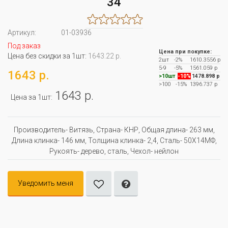
34
Артикул:
01-03936
Под заказ
Цена при покупке:
Цена без скидки за 1шт:
1643.22 р.
2шт
-2%
1610.3556 р
5-9
-5%
1561.059 р
1643 р.
>10шт
-10%
1478.898 р
>100
-15%
1396.737 р
1643 р.
Цена за 1шт:
Производитель- Витязь, Страна- КНР, Oбщая длина- 263 мм,
Длина клинка- 146 мм, Толщина клинка- 2,4, Сталь- 50Х14МФ,
Рукоять- дерево, сталь, Чехол- нейлон
Уведомить меня