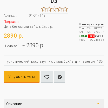
03
Артикул:
01-017142
Под заказ
Цена при покупке:
Цена без скидки за 1шт:
2890 р.
2шт
-2%
2832.2 р
5-9
-5%
2745.5 р
2890 р.
>10шт
-10%
2601 р
>100
-15%
2456.5 р
2890 р.
Цена за 1шт:
Туристический нож Лазутчик, сталь 65Х13, длина лезвия 135.
Уведомить меня
Описание