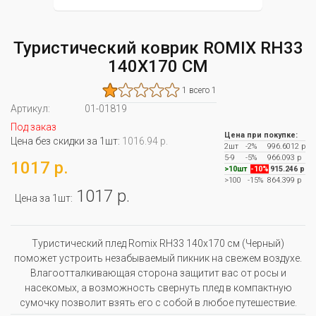
Туристический коврик ROMIX RH33
140Х170 СМ
1 всего 1
Артикул:
01-01819
Под заказ
Цена при покупке:
Цена без скидки за 1шт:
1016.94 р.
2шт
-2%
996.6012 р
5-9
-5%
966.093 р
1017 р.
>10шт
-10%
915.246 р
>100
-15%
864.399 р
1017 р.
Цена за 1шт:
Туристический плед Romix RH33 140х170 см (Черный)
поможет устроить незабываемый пикник на свежем воздухе.
Влагоотталкивающая сторона защитит вас от росы и
насекомых, а возможность свернуть плед в компактную
сумочку позволит взять его с собой в любое путешествие.