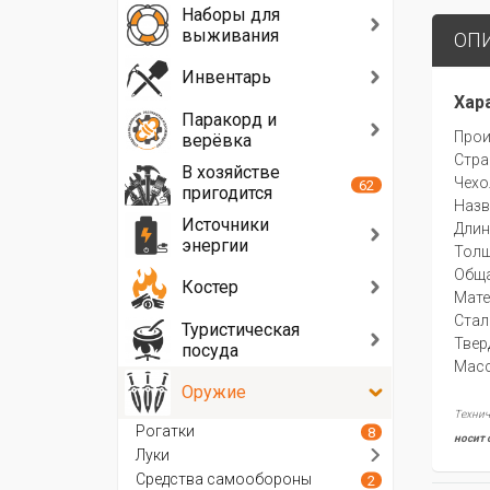
Наборы для
выживания
ОП
Инвентарь
Хар
Паракорд и
Прои
верёвка
Стра
В хозяйстве
Чехо
62
пригодится
Назв
Источники
Длин
энергии
Толщ
Обща
Костер
Мате
Стал
Туристическая
Твер
посуда
Масс
Оружие
Технич
Рогатки
8
носит 
Луки
Средства самообороны
2