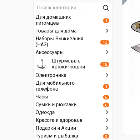
Для домашних
1
питомцев
Товары для дома
Наборы Выживания
12
(НАЗ)
Аксессуары
Штурмовые
25
крюки-кошки
Электроника
Для мобильного
1
телефона
Часы
6
Сумки и рюкзаки
6
Одежда
Красота и здоровье
Подарки и Акции
Туризм и рыбалка
2