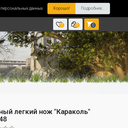
и персональных данных.
Хорошо!
Подробнее...
0
0
0
ный легкий нож "Караколь"
48