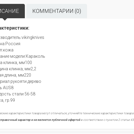
ИСАНИЕ
КОММЕНТАРИИ (0)
актеристики:
зводитель:vikingknives
на:Россия
л:кожа
ание модели:Караколь
а клинка, мм100
ина клинка, мм2,2
я длина, мм220
риал рукояти дерево
ь AUS8
дость стали 56-58
а, гр.99
еские характеристики товара могут отличаться, уточняйте технические характеристики товара
справочный характер и не является публичной офертой
в соответствии с пунктом 2 статьи 43