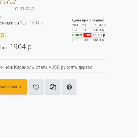
01-017042
з
Цена при покупке:
 скидки за 1шт:
1904 р.
2шт
-2%
1865.92 р
5-9
-5%
1808.8 р
р.
>10шт
-10%
1713.6 р
>100
-15%
1618.4 р
1904 р.
 1шт:
й нож Караколь, сталь AUS8, рукоять дерево.
мить меня