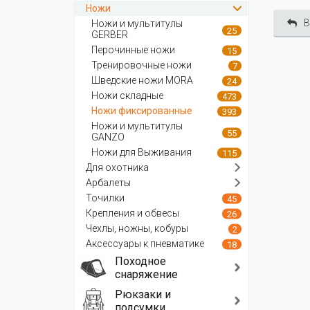
Ножи
В
Ножи и мультитулы
25
GERBER
Перочинные ножи
15
Тренировочные ножи
7
Шведские ножи MORA
24
Ножи складные
473
Ножи фиксированные
393
Ножи и мультитулы
55
GANZO
Ножи для Выживания
115
Для охотника
Арбалеты
Точилки
45
Крепления и обвесы
26
Чехлы, ножны, кобуры
2
Аксессуары к пневматике
18
Походное
снаряжение
Рюкзаки и
подсумки