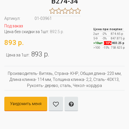
B274-34
Артикул:
01-03961
Под заказ
Цена при покупке:
Цена без скидки за 1шт:
892.5 р.
2шт
-2%
874.65 р
5-9
-5%
847.875 р
893 р.
>10шт
-10%
803.25 р
>100
-15%
758.625 р
893 р.
Цена за 1шт:
Производитель- Витязь, Страна- КНР, Oбщая длина- 220 мм,
Длина клинка- 114 мм, Толщина клинка- 2,2, Сталь- 40Х13,
Рукоять- дерево, сталь, Чехол- кордура
Уведомить меня