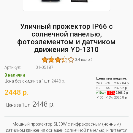
Уличный прожектор IP66 с
солнечной панелью,
фотоэлементом и датчиком
движения YD-1310
3.4 всего 5
Артикул:
01-05187
В наличии
Цена при покупке:
Цена без скидки за 1шт:
2448 р.
2шт
-2%
2399.04 р
5-9
-5%
2325.6 р
2448 р.
>10шт
-10%
2203.2 р
>100
-15%
2080.8 р
2448 р.
Цена за 1шт:
Мощный прожектор SL30W с инфракрасным (ночным)
датчиком движения оснащен солнечной панелью, и питается