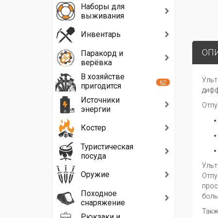
Наборы для
выживания
Инвентарь
ОП
Паракорд и
верёвка
В хозяйстве
Ульт
62
пригодится
дифф
Источники
Отпу
энергии
Костер
Туристическая
посуда
Ульт
Оружие
Отпу
прос
Походное
боль
снаряжение
Такж
Рюкзаки и