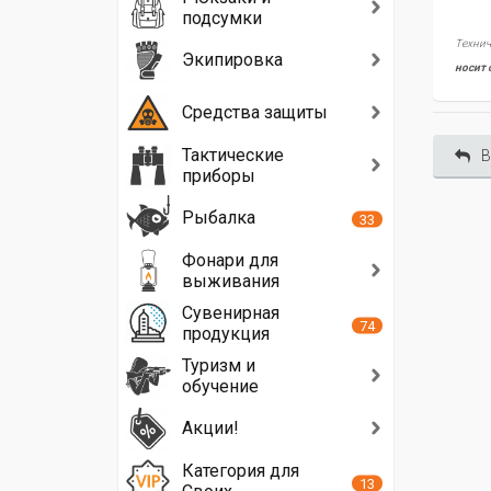
подсумки
Технич
Экипировка
носит 
Средства защиты
Тактические
В
приборы
Рыбалка
33
Фонари для
выживания
Сувенирная
74
продукция
Туризм и
обучение
Акции!
Категория для
13