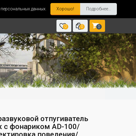
и персональных данных.
Хорошо!
Подробнее...
0
0
0
развуковой отпугиватель
к с фонариком AD-100/
ектировка поведения/