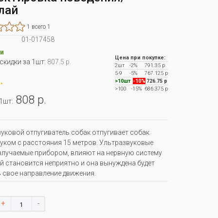
лай
1 всего 1
01-017458
и
Цена при покупке:
 скидки за 1шт:
807.5 р.
2шт
-2%
791.35 р
5-9
-5%
767.125 р
.
>10шт
-10%
726.75 р
>100
-15%
686.375 р
808 р.
 1шт:
уковой отпугиватель собак отпугивает собак
уком с расстояния 15 метров. Ультразвуковые
злучаемые прибором, влияют на нервную систему
ей становится неприятно и она вынуждена будет
 свое направление движения.
+
-