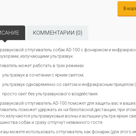
В кор
ИСАНИЕ
КОММЕНТАРИИ (0)
развуковой отпугиватель собак AD-100 с фонариком и инфракрас
узорами, излучающими ультразвук.
гиватель может работать в трех режимах:
ультразвук в сочетании с ярким светом;
ультразвук одновременно со светом и инфракрасным прицелом (д
просто свет без ультразвукового воздействия.
развуковой отпугиватель AD-100 поможет для защиты вас и ваших 
гиватель поможет удержать их на безопасной дистанции, при этом 
то излучаются ультразвуковые волны и вспышки ультра-ярких свет
шинства собак и сразу отпугнут незванного гостя.
е вы можете использовать отпугиватель как фонарик (для этого и