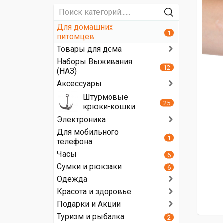
Для домашних
1
питомцев
Товары для дома
Наборы Выживания
12
(НАЗ)
Аксессуары
Штурмовые
25
крюки-кошки
Электроника
Для мобильного
1
телефона
Часы
6
Сумки и рюкзаки
6
Одежда
Красота и здоровье
Подарки и Акции
Туризм и рыбалка
2