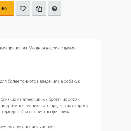
зину
ным прицелом. Мощная версия с двумя
ля более точного наведения на собаку);
близких от агрессивных бродячих собак.
не причиняя им никакого вреда, в их сторону
одиодов. Они не приятны для слуха
меется специальная кнопка).