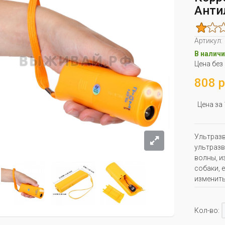
Анти
Артикул:
В наличи
Цена без
808 р
Цена за
Ультразв
ультразв
волны, и
собаки, 
изменить
Кол-во: