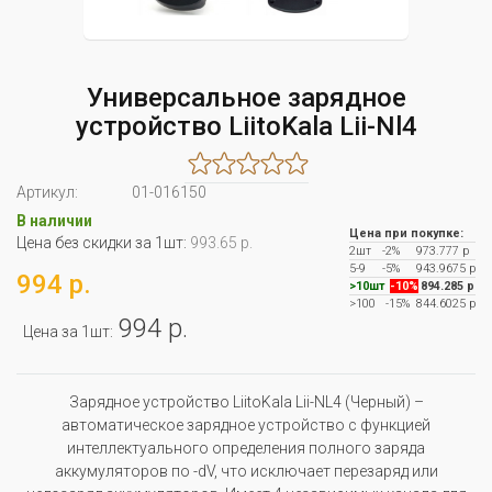
Универсальное зарядное
устройство LiitoKala Lii-Nl4
Артикул:
01-016150
В наличии
Цена при покупке:
Цена без скидки за 1шт:
993.65 р.
2шт
-2%
973.777 р
5-9
-5%
943.9675 р
994 р.
>10шт
-10%
894.285 р
>100
-15%
844.6025 р
994 р.
Цена за 1шт:
Зарядное устройство LiitoKala Lii-NL4 (Черный) –
автоматическое зарядное устройство с функцией
интеллектуального определения полного заряда
аккумуляторов по -dV, что исключает перезаряд или