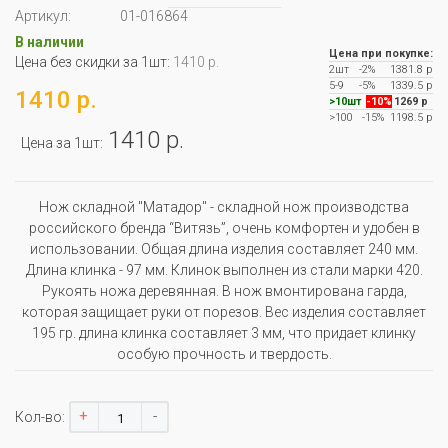
Артикул:
01-016864
В наличии
Цена при покупке:
Цена без скидки за 1шт:
1410 р.
2шт
-2%
1381.8 р
5-9
-5%
1339.5 р
1410 р.
>10шт
-10%
1269 р
>100
-15%
1198.5 р
1410 р.
Цена за 1шт:
Нож складной "Матадор" - складной нож производства
российского бренда “Витязь”, очень комфортен и удобен в
использовании. Общая длина изделия составляет 240 мм.
Длина клинка - 97 мм. Клинок выполнен из стали марки 420.
Рукоять ножа деревянная. В нож вмонтирована гарда,
которая защищает руки от порезов. Вес изделия составляет
195 гр. длина клинка составляет 3 мм, что придает клинку
особую прочность и твердость.
+
-
Кол-во: