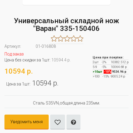
Универсальный складной нож
"Варан" 335-150406
Артикул:
01-016808
Под заказ
Цена при покупке:
Цена без скидки за 1шт:
10594.4 р.
2шт
-2%
10382.512 р
5-9
-5%
10064.68 р
10594 р.
>10шт
-10%
9534.96 р
>100
-15%
9005.24 р
10594 р.
Цена за 1шт:
Сталь S35VN,общая длина 235мм.
Уведомить меня