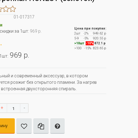
01-017317
и
Цена при покупке:
 скидки за 1шт:
969 р.
2шт
-2%
949.62 р
5-9
-5%
920.55 р
.
>10шт
-10%
872.1 р
>100
-15%
823.65 р
969 р.
 1шт:
ьный и современный аксессуар, в котором
ется розжиг без открытого пламени. За нагрев
 встроенная двухсторонняя спираль.
+
-
зину