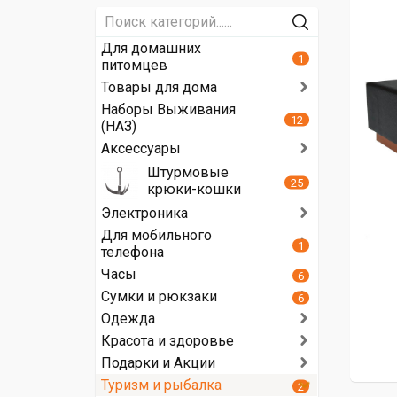
Для домашних
1
питомцев
Товары для дома
Наборы Выживания
12
(НАЗ)
Аксессуары
Штурмовые
25
крюки-кошки
Электроника
Для мобильного
1
телефона
Часы
6
Сумки и рюкзаки
6
Одежда
Красота и здоровье
Подарки и Акции
Туризм и рыбалка
2