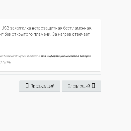
я USB зажигалка ветрозащитная беспламенная.
г без открытого пламени. За нагрев отвечает
 на момент покупки и оплаты.
Вся информация на сайте о товарах
7 ГК РФ.
Предыдущий
Следующий