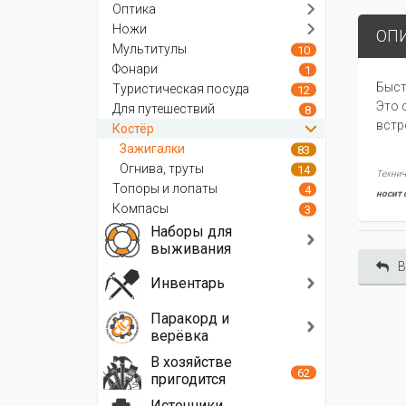
Оптика
Ножи
ОП
Мультитулы
10
Фонари
1
Быст
Туристическая посуда
12
Это 
Для путешествий
8
встр
Костёр
Зажигалки
83
Огнива, труты
14
Технич
Топоры и лопаты
4
носит 
Компасы
3
Наборы для
выживания
В
Инвентарь
Паракорд и
верёвка
В хозяйстве
62
пригодится
Источники