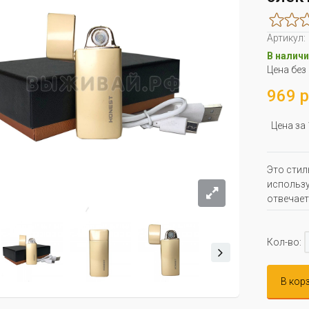
Артикул:
В наличи
Цена без
969 р
Цена за
Это стил
использу
отвечает
Кол-во:
В кор