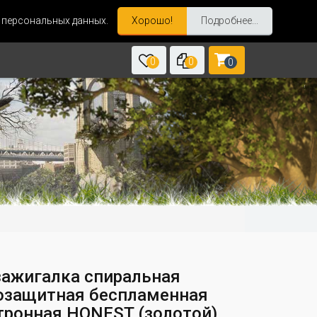
и персональных данных.
Хорошо!
Подробнее...
0
0
0
зажигалка спиральная
озащитная беспламенная
тронная HONEST (золотой)