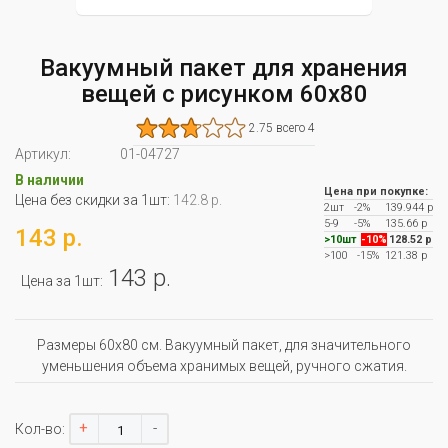
Вакуумный пакет для хранения
вещей с рисунком 60х80
2.75 всего 4
Артикул:
01-04727
В наличии
Цена при покупке:
Цена без скидки за 1шт:
142.8 р.
2шт
-2%
139.944 р
5-9
-5%
135.66 р
143 р.
>10шт
-10%
128.52 р
>100
-15%
121.38 р
143 р.
Цена за 1шт:
Размеры 60х80 см. Вакуумный пакет, для значительного
уменьшения объема хранимых вещей, ручного сжатия.
+
-
Кол-во: