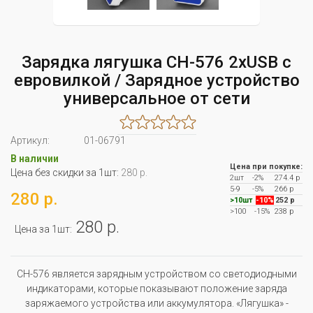
Зарядка лягушка CH-576 2xUSB с
евровилкой / Зарядное устройство
универсальное от сети
Артикул:
01-06791
В наличии
Цена при покупке:
Цена без скидки за 1шт:
280 р.
2шт
-2%
274.4 р
5-9
-5%
266 р
280 р.
>10шт
-10%
252 р
>100
-15%
238 р
280 р.
Цена за 1шт:
CH-576 является зарядным устройством со светодиодными
индикаторами, которые показывают положение заряда
заряжаемого устройства или аккумулятора. «Лягушка» -