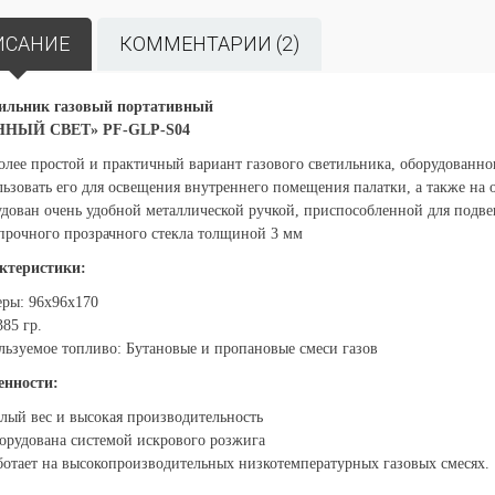
ИСАНИЕ
КОММЕНТАРИИ (2)
ильник газовый портативный
ННЫЙ СВЕТ» PF-GLP-S04
лее простой и практичный вариант газового светильника, оборудованн
ьзовать его для освещения внутреннего помещения палатки, а также на 
дован очень удобной металлической ручкой, приспособленной для подве
прочного прозрачного стекла толщиной 3 мм
ктеристики:
еры: 96х96х170
385 гр.
ьзуемое топливо: Бутановые и пропановые смеси газов
енности:
лый вес и высокая производительность
орудована системой искрового розжига
ботает на высокопроизводительных низкотемпературных газовых смесях.