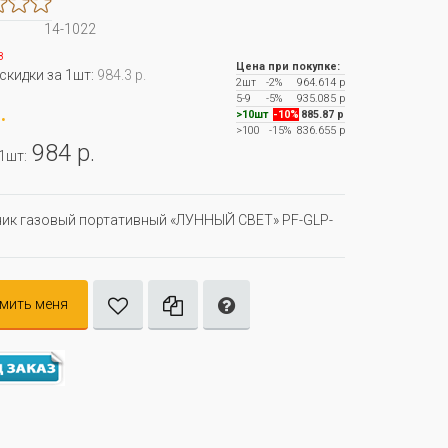
14-1022
з
Цена при покупке:
 скидки за 1шт:
984.3 р.
2шт
-2%
964.614 р
5-9
-5%
935.085 р
.
>10шт
-10%
885.87 р
>100
-15%
836.655 р
984 р.
 1шт:
ик газовый портативный «ЛУННЫЙ СВЕТ» PF-GLP-
мить меня