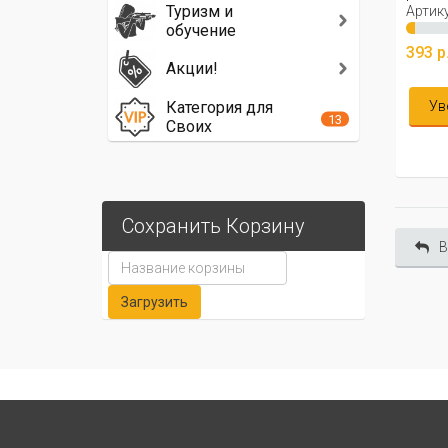
Туризм и
Артику
обучение
393 р
Акции!
Ув
Категория для
13
Своих
Сохранить Корзину
В