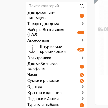
Для домашних
1
питомцев
Товары для дома
Наборы Выживания
12
(НАЗ)
Аксессуары
Штурмовые
25
крюки-кошки
Электроника
Для мобильного
1
телефона
Часы
6
Сумки и рюкзаки
6
Одежда
Красота и здоровье
Подарки и Акции
Туризм и рыбалка
2