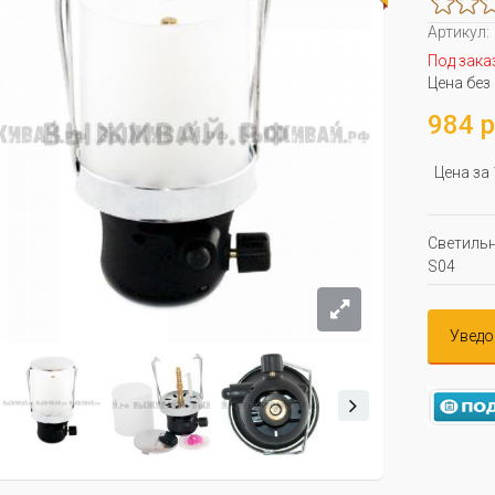
Артикул:
Под зака
Цена без
984 р
Цена за
Светильн
S04
Уведо