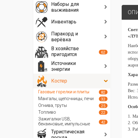
Наборы для
выживания
ОП
Инвентарь
Свет
Паракорд и
«ЛУ
верёвка
Наибо
В хозяйстве
испол
62
пригодится
обору
Источники
жаро
энергии
Хара
Костер
Разм
Вес: 
Газовые горелки и плиты
82
Испол
Мангалы, щепочницы, печи
32
Огнива, труты
25
Особ
Топливо
22
1. Ма
Зажигалки USB,
42
2. Об
бензиновые, импульсные
3. Ра
Туристическая
посуда