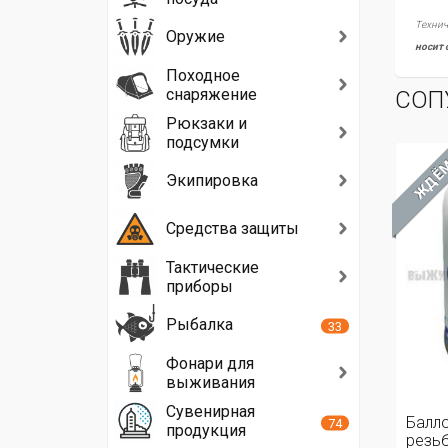
Технич
Оружие
носит 
Походное
снаряжение
СОП
Рюкзаки и
подсумки
ЖДЁ
Экипировка
Средства защиты
Тактические
приборы
Рыбалка
33
Фонари для
выживания
Сувенирная
Балло
74
продукция
резь