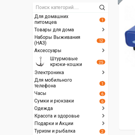
Для домашних
1
питомцев
Товары для дома
Наборы Выживания
12
(НАЗ)
Аксессуары
Штурмовые
25
крюки-кошки
Электроника
Для мобильного
1
телефона
Часы
6
Сумки и рюкзаки
6
Одежда
Красота и здоровье
Подарки и Акции
Туризм и рыбалка
2