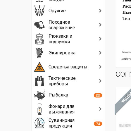
Габ
Расх
Оружие
Пьез
Тип 
Походное
снаряжение
Рюкзаки и
подсумки
Экипировка
Технич
носит 
Средства защиты
СОП
Тактические
приборы
ЖДЁ
Рыбалка
33
Фонари для
выживания
Сувенирная
74
продукция