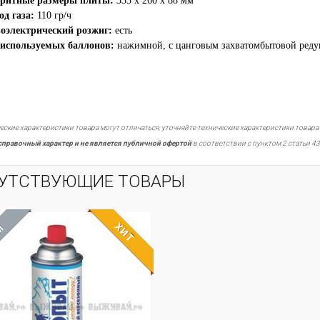
аритные размеры плиты:
335 х 260 х 88 мм
од газа:
110 гр/ч
оэлектрический розжиг:
есть
используемых баллонов:
нажимной, с цанговым захватом
бытовой реду
еские характеристики товара могут отличаться, уточняйте технические характеристики товара
справочный характер и не является публичной офертой
в соответствии с пунктом 2 статьи 43
УТСТВУЮЩИЕ ТОВАРЫ
ХИТ
М