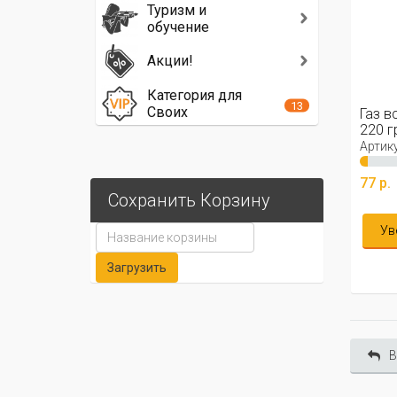
Туризм и
обучение
Акции!
Категория для
13
Своих
Газ в
220 г
Артику
77 р.
Сохранить Корзину
Ув
В