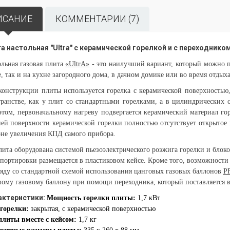
ИСАНИЕ
КОММЕНТАРИИ (7)
а настольная "Ultra" с керамической горелкой и с переходник
льная газовая плита
«UltrA»
- это наилучший вариант, который можно п
, так и на кухне загородного дома, в дачном домике или во время отдых
нструкции плиты используется горелка с керамической поверхностью, 
ранстве, как у плит со стандартными горелками, а в цилиндрических с
том, первоначальному нагреву подвергается керамический материал гор
ей поверхности керамической горелки полностью отсутствует открытое 
оне увеличения КПД самого прибора.
 оборудована системой пьезоэлектрического розжига горелки и блоком 
спортировки размещается в пластиковом кейсе. Кроме того, возможност
яду со стандартной схемой использования цанговых газовых баллонов
P
ому газовому баллону при помощи переходника, который поставляется в
актеристики:
Мощность горелки плиты:
1,7 кВт
 горелки:
закрытая, с керамической поверхностью
плиты вместе с кейсом:
1,7 кг