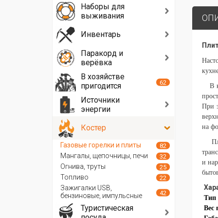
Наборы для
выживания
ОП
Инвентарь
Плит
Паракорд и
Насто
верёвка
кухне
В хозяйстве
62
пригодится
В ко
прост
Источники
При э
энергии
верхн
Костер
на ф
Плита
Газовые горелки и плиты
82
тран
Мангалы, щепочницы, печи
32
и нар
Огнива, труты
25
бытов
Топливо
22
Хар
Зажигалки USB,
42
бензиновые, импульсные
Тип
Туристическая
Вес 
посуда