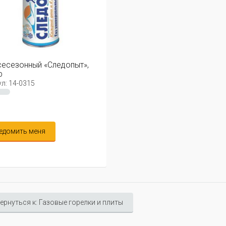
сесезонный «Следопыт»,
р
л: 14-0315
едомить меня
ернуться к: Газовые горелки и плиты