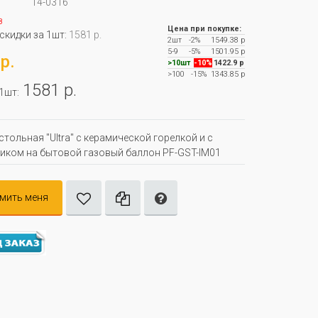
14-0316
з
Цена при покупке:
 скидки за 1шт:
1581 р.
2шт
-2%
1549.38 р
5-9
-5%
1501.95 р
р.
>10шт
-10%
1422.9 р
>100
-15%
1343.85 р
1581 р.
 1шт:
стольная "Ultra" с керамической горелкой и с
иком на бытовой газовый баллон PF-GST-IM01
мить меня