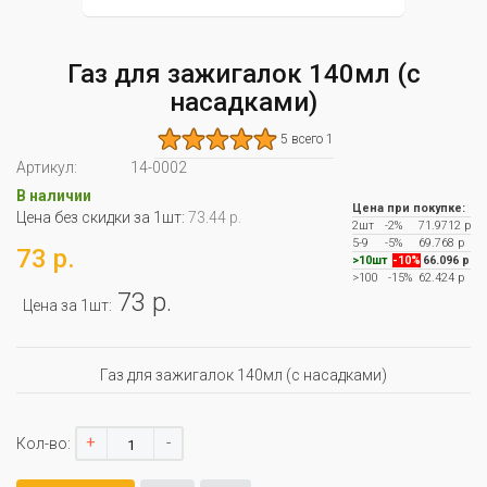
Газ для зажигалок 140мл (с
насадками)
5 всего 1
Артикул:
14-0002
В наличии
Цена при покупке:
Цена без скидки за 1шт:
73.44 р.
2шт
-2%
71.9712 р
5-9
-5%
69.768 р
73 р.
>10шт
-10%
66.096 р
>100
-15%
62.424 р
73 р.
Цена за 1шт:
Газ для зажигалок 140мл (с насадками)
+
-
Кол-во: