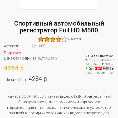
Спортивный автомобильный
регистратор Full HD M500
4 всего 3
Артикул:
22-1085
Под заказ
Цена при покупке:
Цена без скидки за 1шт:
4284 р.
2шт
-2%
4198.32 р
5-9
-5%
4069.8 р
4284 р.
>10шт
-10%
3855.6 р
>100
-15%
3641.4 р
4284 р.
Цена за 1шт:
Камера SOUPT M500 снимает видео с Full-HD разрешением.
Оснащена прочным алюминиевым корпусом и
гидроизоляцией, что позволяет использовать устройство
при любых погодных условиях как видеорегистратор для