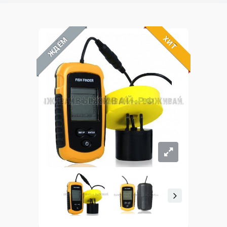
ХИТ
ЖДЁМ