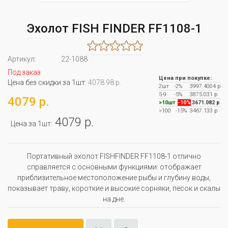
Эхолот FISH FINDER FF1108-1
Артикул:
22-1088
Под заказ
Цена при покупке:
Цена без скидки за 1шт:
4078.98 р.
2шт
-2%
3997.4004 р
5-9
-5%
3875.031 р
4079 р.
>10шт
-10%
3671.082 р
>100
-15%
3467.133 р
4079 р.
Цена за 1шт:
Портативный эхолот FISHFINDER FF1108-1 отлично
справляется с основными функциями: отображает
приблизительное местоположение рыбы и глубину воды,
показывает траву, короткие и высокие сорняки, песок и скалы
на дне.