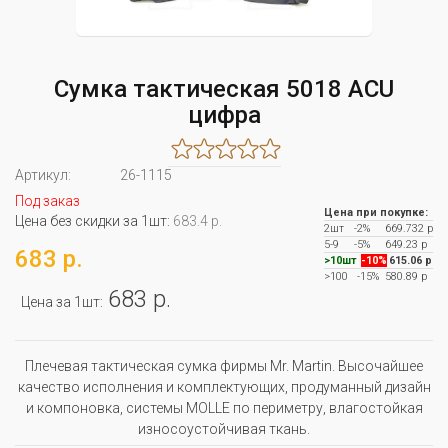
Сумка тактическая 5018 ACU
цифра
Артикул:
26-1115
Под заказ
Цена при покупке:
Цена без скидки за 1шт:
683.4 р.
2шт
-2%
669.732 р
5-9
-5%
649.23 р
683 р.
>10шт
-10%
615.06 р
>100
-15%
580.89 р
683 р.
Цена за 1шт:
Плечевая тактическая сумка фирмы Mr. Martin. Высочайшее
качество исполнения и комплектующих, продуманный дизайн
и компоновка, системы MOLLE по периметру, влагостойкая
износоустойчивая ткань.