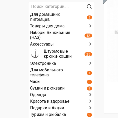
Для домашних
1
питомцев
Товары для дома
Наборы Выживания
12
(НАЗ)
Аксессуары
Штурмовые
25
крюки-кошки
Электроника
Для мобильного
1
телефона
Часы
6
Сумки и рюкзаки
6
Одежда
Красота и здоровье
Подарки и Акции
Туризм и рыбалка
2