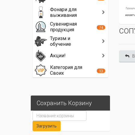
Фонари для
Технич
выживания
носит 
Сувенирная
74
продукция
СОП
Туризм и
обучение
Акции!
В
Категория для
13
Своих
Сохранить Корзину