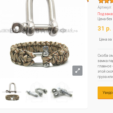
Артикул:
Под зака
Цена без
31 р.
Цена за
Скоба ом
замка па
главное 
этой ско
груза ил
Уведо