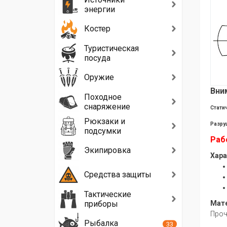
энергии
Костер
Туристическая
посуда
Оружие
Вни
Походное
снаряжение
Статич
Рюкзаки и
Разру
подсумки
Рабо
Экипировка
Хара
Средства защиты
Тактические
приборы
Мат
Проч
Рыбалка
33