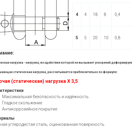
4
4
18
8
0,4
5
5
20
10
0,8
мание:
еская нагрузка - нагрузка, воздействие которой не вызывает ускорений деформируем
шающая статическая нагрузка, рассчитывается приблизительно по формуле:
чая (статическая) нагрузка Х 3,5
ктеристики
Максимальная безопасность и надёжность
Гладкое скольжение
Антикоррозийное покрытие
ериалы
ная углеродистая сталь, оцинкованная поверхность.