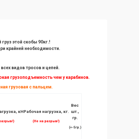
груз этой скобы 90кг.!
при крайней необходимости.
всех видов тросов и цепей.
окая грузоподъемность чем у карабинов.
ная грузовая с пальцем.
Вес
агрузка, кН
Рабочая
нагрузка, кг.
шт.,
гр.
разрыв!)
(Не на разрыв!)
(+-5гр.)