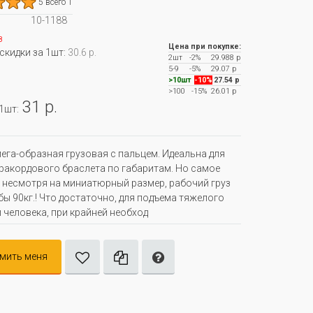
5 всего 1
10-1188
з
Цена при покупке:
 скидки за 1шт:
30.6 р.
2шт
-2%
29.988 р
5-9
-5%
29.07 р
>10шт
-10%
27.54 р
>100
-15%
26.01 р
31 р.
 1шт:
ега-образная грузовая с пальцем. Идеальна для
ракордового браслета по габаритам. Но самое
- несмотря на миниатюрный размер, рабочий груз
бы 90кг.! Что достаточно, для подъема тяжелого
и человека, при крайней необход
мить меня