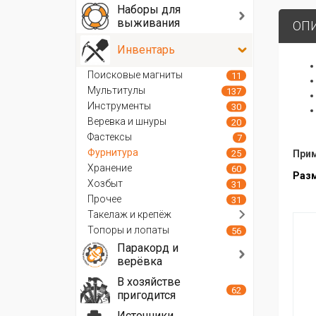
Наборы для
выживания
ОП
Инвентарь
Поисковые магниты
11
Мультитулы
137
Инструменты
30
Веревка и шнуры
20
Фастексы
7
Фурнитура
25
Прим
Хранение
60
Разм
Хозбыт
31
Прочее
31
Такелаж и крепёж
Топоры и лопаты
56
Паракорд и
верёвка
В хозяйстве
62
пригодится
Источники