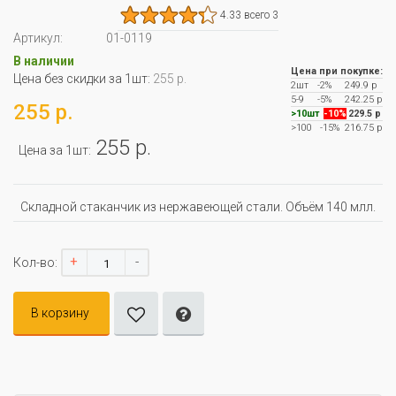
4.33 всего 3
Артикул:
01-0119
В наличии
Цена при покупке:
Цена без скидки за 1шт:
255 р.
2шт
-2%
249.9 р
5-9
-5%
242.25 р
255 р.
>10шт
-10%
229.5 р
>100
-15%
216.75 р
255 р.
Цена за 1шт:
Складной стаканчик из нержавеющей стали. Объём 140 млл.
+
-
Кол-во:
В корзину