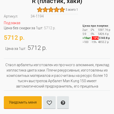
R (пластик, хаки)
5 всего 1
Артикул:
34-1194
Под заказ
Цена при покупке:
Цена без скидки за 1шт:
5712 р.
2шт
-2%
5597.76 р
5-9
-5%
5426.4 р
5712 р.
>10шт
-10%
5140.8 р
>100
-15%
4855.2 р
5712 р.
Цена за 1шт:
Ствол арбалеты изготовлен из прочного алюминия, приклад
изпластика цвета хаки. Плечи рекурсивные, изготовлены из
композитных материалов и рассчитаны на ресурс более 10
тысяч выстрелов.Арбалет Man Kung 150 имеет
автоматический предохранитель, его прицельна
Уведомить меня