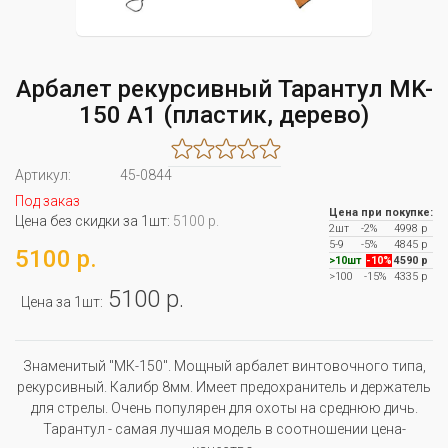
Арбалет рекурсивный Тарантул MK-
150 A1 (пластик, дерево)
Артикул:
45-0844
Под заказ
Цена при покупке:
Цена без скидки за 1шт:
5100 р.
2шт
-2%
4998 р
5-9
-5%
4845 р
5100 р.
>10шт
-10%
4590 р
>100
-15%
4335 р
5100 р.
Цена за 1шт:
Знаменитый "МК-150". Мощный арбалет винтовочного типа,
рекурсивный. Калибр 8мм. Имеет предохранитель и держатель
для стрелы. Очень популярен для охоты на среднюю дичь.
Тарантул - самая лучшая модель в соотношении цена-