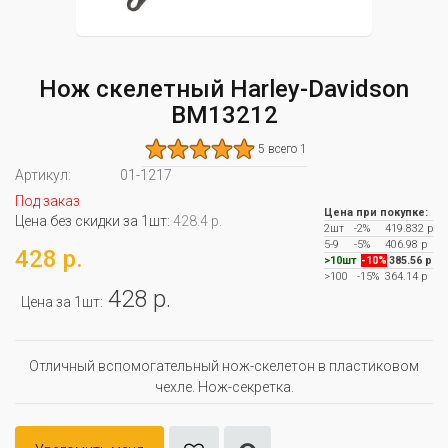
Нож скелетный Harley-Davidson
ВМ13212
5 всего 1
Артикул:
01-1217
Под заказ
Цена при покупке:
Цена без скидки за 1шт:
428.4 р.
2шт
-2%
419.832 р
5-9
-5%
406.98 р
428 р.
>10шт
-10%
385.56 р
>100
-15%
364.14 р
428 р.
Цена за 1шт:
Отличный вспомогательный нож-скелетон в пластиковом
чехле. Нож-секретка.