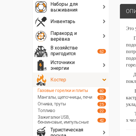
Наборы для
выживания
ОП
Инвентарь
Это 
Паракорд и
Прак
верёвка
подо
В хозяйстве
потр
62
пригодится
подо
Источники
горе
энергии
Для 
Костер
покл
Газовые горелки и плиты
В ко
82
Мангалы, щепочницы, печи
каст
32
Огнива, труты
укла
25
Топливо
22
Таки
Зажигалки USB,
х че
42
бензиновые, импульсные
Туристическая
посуда