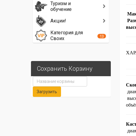
Туризм и
обучение
Мак
Акции!
Раз
высо
Категория для
13
Своих
ХАР
Сохранить Корзину
Ско
диа
выс
объё
Кас
диа