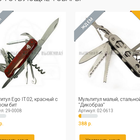
М
ЖДЁМ
итул Ego IT.02, красный с
Мультитул малый, стально
ром бит
"Дикобраз"
л: 29-0008
Артикул: 02-0613
р.
388 р.