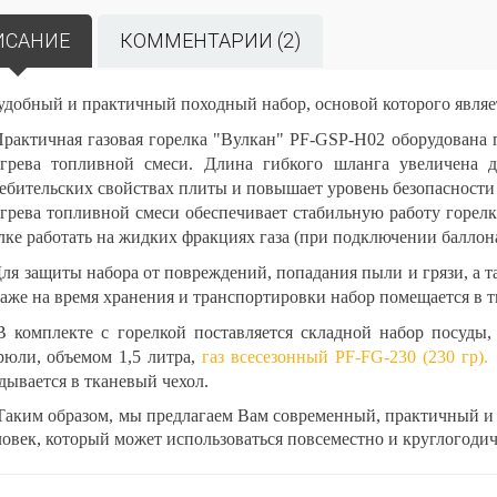
ИСАНИЕ
КОММЕНТАРИИ (2)
удобный и практичный походный набор, основой которого являе
тичная газовая горелка "Вулкан" PF-GSP-H02 оборудована г
грева топливной смеси. Длина гибкого шланга увеличена д
ебительских свойствах плиты и повышает уровень безопасности 
грева топливной смеси обеспечивает стабильную работу горелк
лке работать на жидких фракциях газа (при подключении баллон
защиты набора от повреждений, попадания пыли и грязи, а та
аже на время хранения и транспортировки набор помещается в т
мплекте с горелкой поставляется складной набор посуды, с
рюли, объемом 1,5 литра,
газ всесезонный PF-FG-230 (230 гр).
дывается в тканевый чехол.
м образом, мы предлагаем Вам современный, практичный и уль
ловек, который может использоваться повсеместно и круглогодич