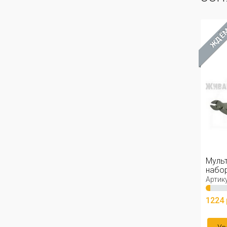
ЖДЁ
Мульт
набо
Артику
1224 