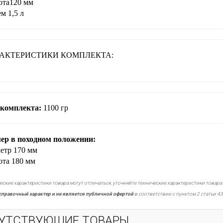
ота
120 мм
м 1,5 л
АКТЕРИСТИКИ КОМПЛЕКТА:
 комплекта:
1100 гр
ер в походном положении:
метр
170 мм
ота
180 мм
еские характеристики товара могут отличаться, уточняйте технические характеристики товара
справочный характер и не является публичной офертой
в соответствии с пунктом 2 статьи 43
УТСТВУЮЩИЕ ТОВАРЫ