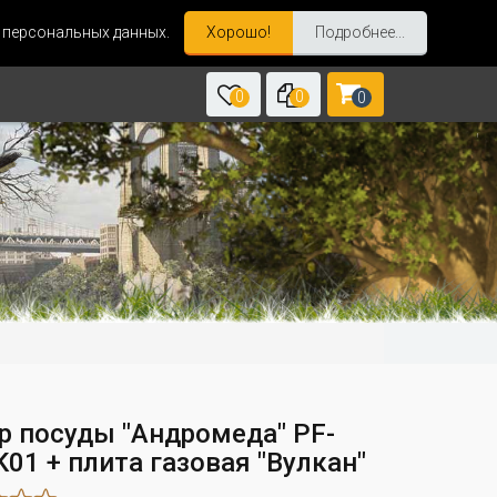
и персональных данных.
Хорошо!
Подробнее...
0
0
0
р посуды "Андромеда" PF-
01 + плита газовая "Вулкан"