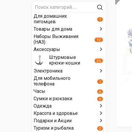
Для домашних
1
питомцев
Товары для дома
Наборы Выживания
12
(НАЗ)
Аксессуары
Штурмовые
25
крюки-кошки
Электроника
Для мобильного
1
телефона
Часы
6
Сумки и рюкзаки
6
Одежда
Красота и здоровье
Подарки и Акции
Туризм и рыбалка
2