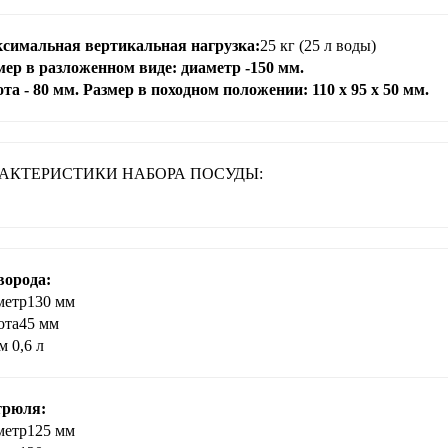
симальная вертикальная нагрузка:
25 кг (25 л воды)
мер в разложенном виде: диаметр -150 мм.
та - 80 мм. Размер в походном положении: 110 х 95 х 50 мм.
АКТЕРИСТИКИ НАБОРА ПОСУДЫ:
ворода:
метр
130 мм
ота
45 мм
м 0,6 л
трюля:
метр
125 мм