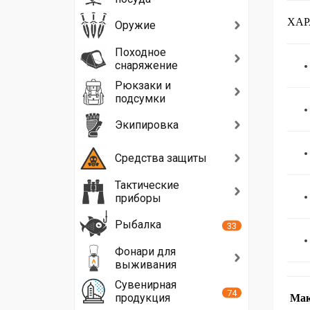
ХАР
Оружие
Походное
снаряжение
Рюкзаки и
подсумки
Экипировка
Средства защиты
Тактические
приборы
Рыбалка
33
Фонари для
выживания
Сувенирная
74
продукция
Мак