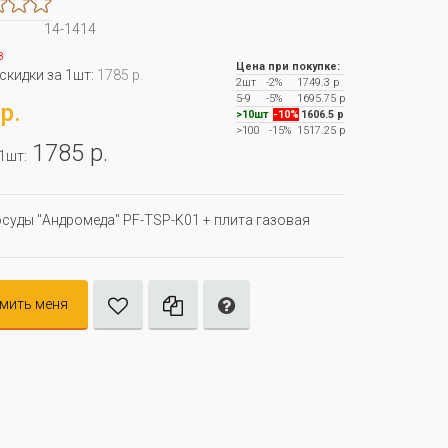
14-1414
з
Цена при покупке:
 скидки за 1шт:
1785 р.
2шт
-2%
1749.3 р
5-9
-5%
1695.75 р
р.
>10шт
-10%
1606.5 р
>100
-15%
1517.25 р
1785 р.
 1шт:
суды "Андромеда" PF-TSP-K01 + плита газовая
мить меня