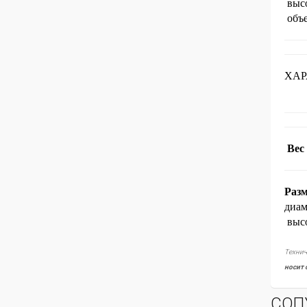
выс
объе
ХАР
Вес
Разм
диа
выс
Технич
носит 
СОП