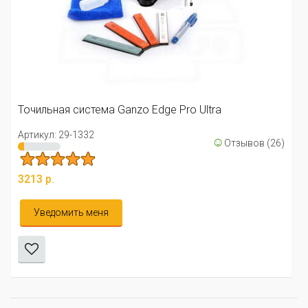
Точило Bear
Артикул: 02
 система Ganzo Edge Pro Ultra
806 р.
9-1332
☺
Отзывов (26)
Уведоми
ить меня