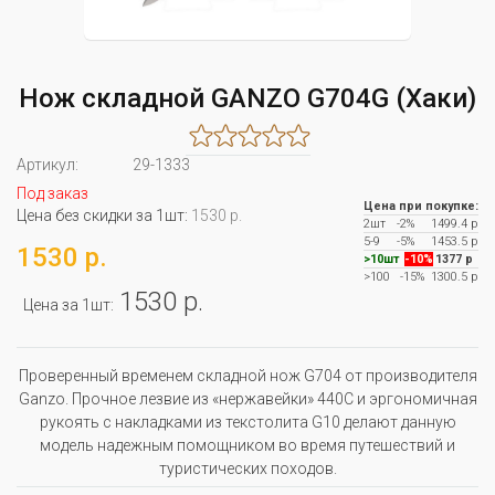
Нож складной GANZO G704G (Хаки)
Артикул:
29-1333
Под заказ
Цена при покупке:
Цена без скидки за 1шт:
1530 р.
2шт
-2%
1499.4 р
5-9
-5%
1453.5 р
1530 р.
>10шт
-10%
1377 р
>100
-15%
1300.5 р
1530 р.
Цена за 1шт:
Проверенный временем складной нож G704 от производителя
Ganzo. Прочное лезвие из «нержавейки» 440С и эргономичная
рукоять с накладками из текстолита G10 делают данную
модель надежным помощником во время путешествий и
туристических походов.