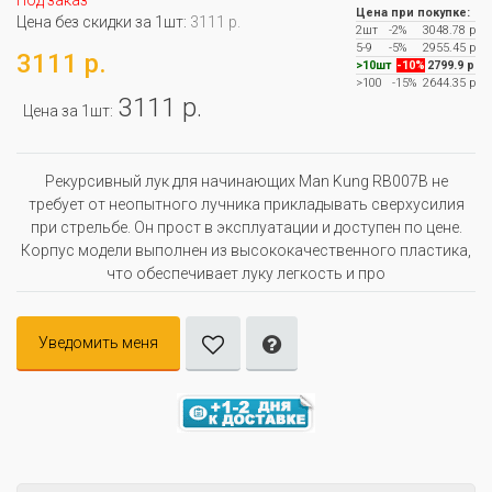
Под заказ
Цена при покупке:
Цена без скидки за 1шт:
3111 р.
2шт
-2%
3048.78 р
5-9
-5%
2955.45 р
3111 р.
>10шт
-10%
2799.9 р
>100
-15%
2644.35 р
3111 р.
Цена за 1шт:
Рекурсивный лук для начинающих Man Kung RB007B не
требует от неопытного лучника прикладывать сверхусилия
при стрельбе. Он прост в эксплуатации и доступен по цене.
Корпус модели выполнен из высококачественного пластика,
что обеспечивает луку легкость и про
Уведомить меня