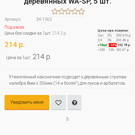
деревянных WA-SP, 5 шт.
Артикул:
34-1363
Под заказ
Цена при покупке:
Цена без скидки за 1шт:
214.2 р.
2шт
-2%
209.916 р
5-9
-5%
203.49 р
214 р.
>10шт
-10%
192.78 р
>100
-15%
182.07 р
214 р.
Цена за 1шт:
Утяжелённый наконечник подходит к деревянным стрелам
калибра 8мм х 356мм (14 и более") для луков и арбалетов.
Уведомить меня
5