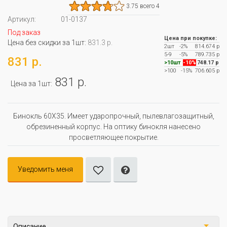
3.75 всего 4
Артикул:
01-0137
Под заказ
Цена при покупке:
Цена без скидки за 1шт:
831.3 р.
2шт
-2%
814.674 р
5-9
-5%
789.735 р
831 р.
>10шт
-10%
748.17 р
>100
-15%
706.605 р
831 р.
Цена за 1шт:
Бинокль 60X35. Имеет ударопрочный, пылевлагозащитный,
обрезиненный корпус. На оптику бинокля нанесено
просветляющее покрытие.
Уведомить меня
Описание