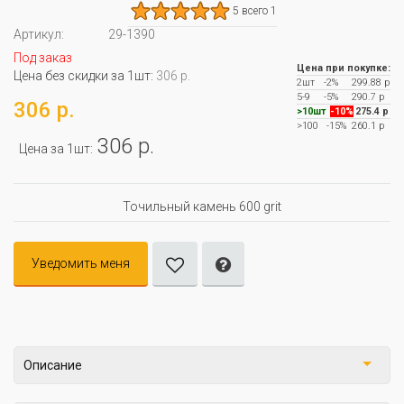
5 всего 1
Артикул:
29-1390
Под заказ
Цена при покупке:
Цена без скидки за 1шт:
306 р.
2шт
-2%
299.88 р
5-9
-5%
290.7 р
306 р.
>10шт
-10%
275.4 р
>100
-15%
260.1 р
306 р.
Цена за 1шт:
Точильный камень 600 grit
Уведомить меня
Описание