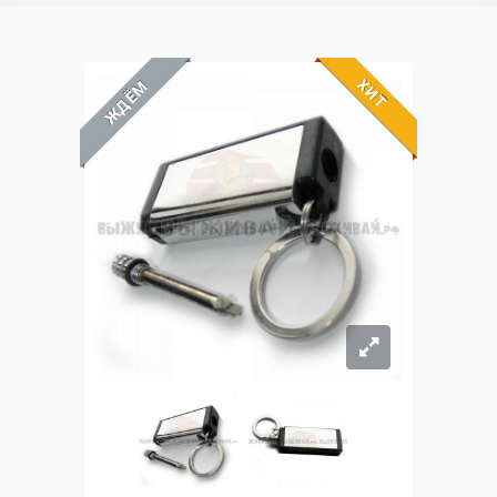
ХИТ
ЖДЁМ