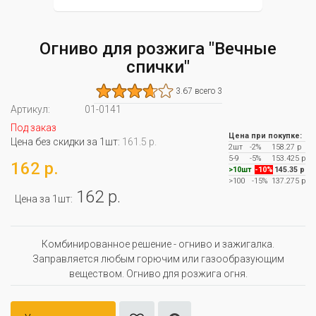
Огниво для розжига "Вечные
спички"
3.67 всего 3
Артикул:
01-0141
Под заказ
Цена при покупке:
Цена без скидки за 1шт:
161.5 р.
2шт
-2%
158.27 р
5-9
-5%
153.425 р
162 р.
>10шт
-10%
145.35 р
>100
-15%
137.275 р
162 р.
Цена за 1шт:
Комбинированное решение - огниво и зажигалка.
Заправляется любым горючим или газообразующим
веществом. Огниво для розжига огня.