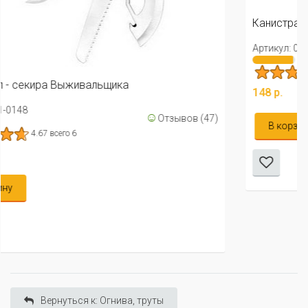
Канистра мини стальная РФ 30мл
Артикул: 01-0532
☺
Отзывов
2.78 всего 9
148 р.
ов (47)
В корзину
Вернуться к: Огнива, труты