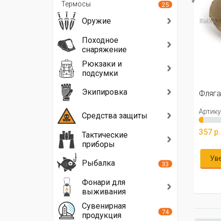
Термосы
25
Оружие
Походное
снаряжение
Рюкзаки и
подсумки
Экипировка
Фляга армейская
Фляга
Артикул: 02-0097
Артику
Средства защиты
357 р.
230 р
Тактические
приборы
Уведомить меня
В 
Рыбалка
33
Фонари для
выживания
Сувенирная
74
продукция