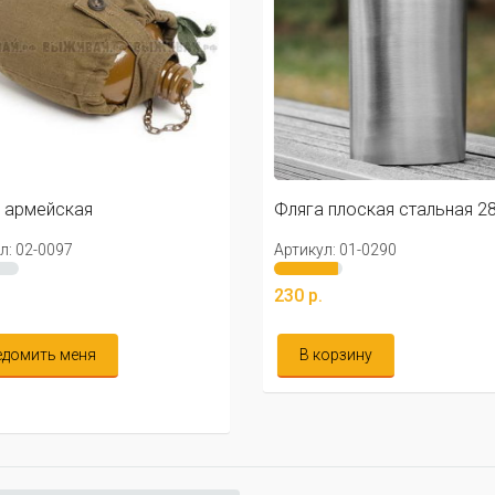
 плоская стальная 280мл
Фляга круглая с окошком,
стальная 150 мл
л: 01-0290
Артикул: 01-0762
.
326 р.
корзину
Уведомить меня