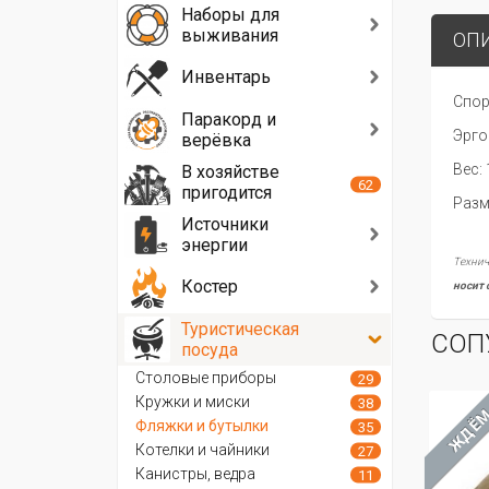
Наборы для
выживания
ОП
Инвентарь
Спор
Паракорд и
Эрго
верёвка
Вес: 
В хозяйстве
62
пригодится
Разм
Источники
энергии
Технич
Костер
носит 
Туристическая
СОП
посуда
Столовые приборы
29
Кружки и миски
38
ХИТ
ЖДЁМ
Фляжки и бутылки
35
Котелки и чайники
27
Канистры, ведра
11