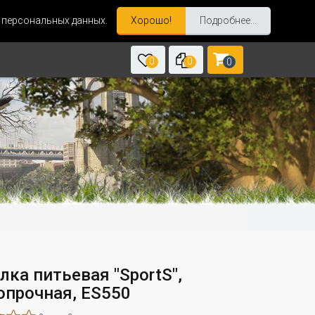
и персональных данных.
Хорошо!
Подробнее...
0
0
0
лка питьевая "SportS",
опрочная, ES550