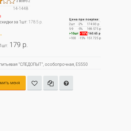
3 всего 2
14-1448
з
Цена при покупке:
 скидки за 1шт:
178.5 р.
2шт
-2%
174.93 р
5-9
-5%
169.575 р
.
>10шт
-10%
160.65 р
>100
-15%
151.725 р
179 р.
 1шт:
питьевая "СЛЕДОПЫТ", особопрочная, ES550
мить меня