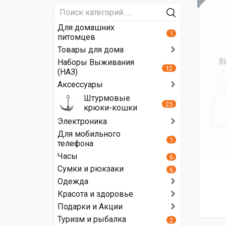
Для домашних
1
питомцев
Товары для дома
Наборы Выживания
12
(НАЗ)
Аксессуары
Штурмовые
25
крюки-кошки
Электроника
Для мобильного
1
телефона
Часы
6
Сумки и рюкзаки
6
Одежда
Красота и здоровье
Подарки и Акции
Туризм и рыбалка
2