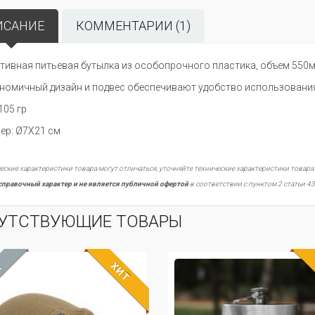
ИСАНИЕ
КОММЕНТАРИИ (1)
тивная питьевая бутылка из особопрочного пластика, объем 550м
номичный дизайн и подвес обеспечивают удобство использования
105 гр
ер: Ø7X21 см
еские характеристики товара могут отличаться, уточняйте технические характеристики товара
справочный характер и не является публичной офертой
в соответствии с пунктом 2 статьи 43
УТСТВУЮЩИЕ ТОВАРЫ
ХИТ
ЖДЁМ