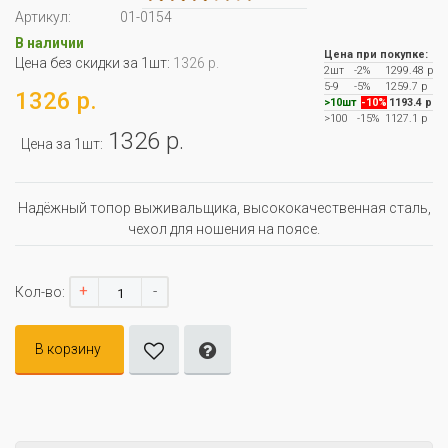
Артикул:
01-0154
В наличии
Цена при покупке:
Цена без скидки за 1шт:
1326 р.
2шт
-2%
1299.48 р
5-9
-5%
1259.7 р
1326 р.
>10шт
-10%
1193.4 р
>100
-15%
1127.1 р
1326 р.
Цена за 1шт:
Надёжный топор выживальщика, высококачественная сталь,
чехол для ношения на поясе.
+
-
Кол-во:
В корзину