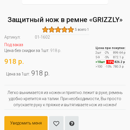
Защитный нож в ремне «GRIZZLY»
5 всего 1
Артикул:
01-1602
Под заказ
Цена при покупке:
Цена без скидки за 1шт:
918 р.
2шт
-2%
899.64 р
5-9
-5%
872.1 р
918 р.
>10шт
-10%
826.2 р
>100
-15%
780.3 р
918 р.
Цена за 1шт:
Легко вынимается из ножен и приятно лежит в руке, ремень
удобно крепится на талии. При необходимости, Вы просто
опускаете руку к пряжке и вытягиваете нож из ножен!
Уведомить меня