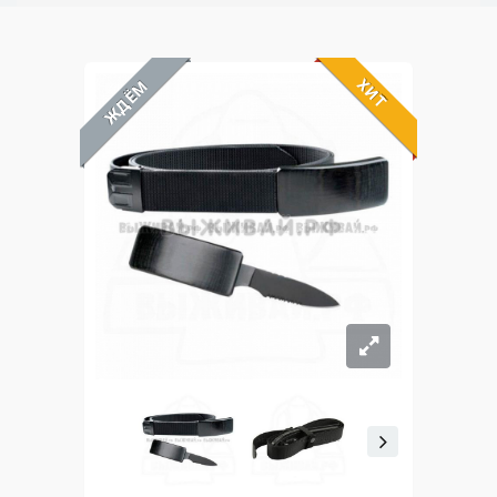
ХИТ
ЖДЁМ