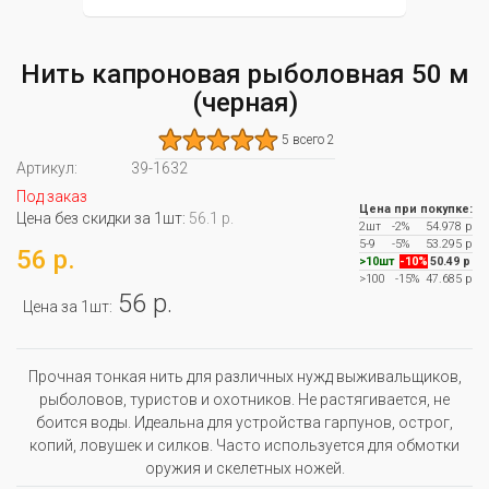
Нить капроновая рыболовная 50 м
(черная)
5 всего 2
Артикул:
39-1632
Под заказ
Цена при покупке:
Цена без скидки за 1шт:
56.1 р.
2шт
-2%
54.978 р
5-9
-5%
53.295 р
56 р.
>10шт
-10%
50.49 р
>100
-15%
47.685 р
56 р.
Цена за 1шт:
Прочная тонкая нить для различных нужд выживальщиков,
рыболовов, туристов и охотников. Не растягивается, не
боится воды. Идеальна для устройства гарпунов, острог,
копий, ловушек и силков. Часто используется для обмотки
оружия и скелетных ножей.