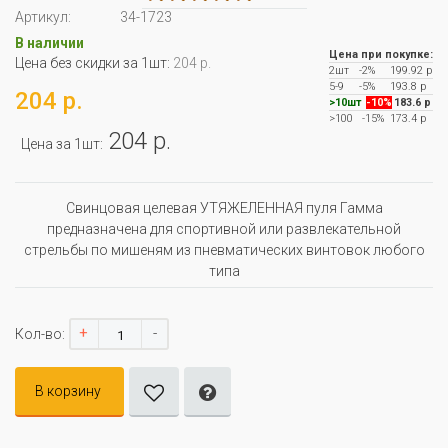
Артикул:
34-1723
В наличии
Цена при покупке:
Цена без скидки за 1шт:
204 р.
2шт
-2%
199.92 р
5-9
-5%
193.8 р
204 р.
>10шт
-10%
183.6 р
>100
-15%
173.4 р
204 р.
Цена за 1шт:
Свинцовая целевая УТЯЖЕЛЕННАЯ пуля Гамма
предназначена для спортивной или развлекательной
стрельбы по мишеням из пневматических винтовок любого
типа
+
-
Кол-во:
В корзину