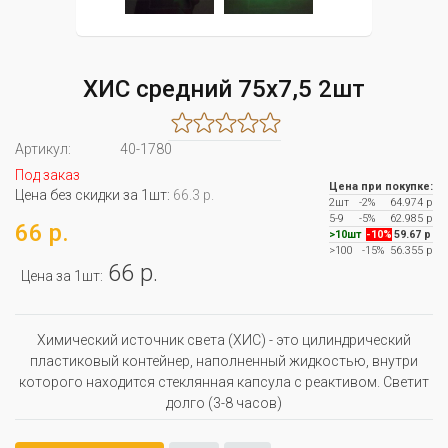
ХИС средний 75х7,5 2шт
Артикул:
40-1780
Под заказ
Цена при покупке:
Цена без скидки за 1шт:
66.3 р.
2шт
-2%
64.974 р
5-9
-5%
62.985 р
66 р.
>10шт
-10%
59.67 р
>100
-15%
56.355 р
66 р.
Цена за 1шт:
Химический источник света (ХИС) - это цилиндрический
пластиковый контейнер, наполненный жидкостью, внутри
которого находится стеклянная капсула с реактивом. Светит
долго (3-8 часов)