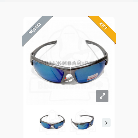
ХИТ
ЖДЁМ