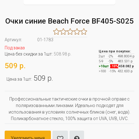
Очки синие Beach Force BF405-S025
Артикул:
01-1783
Под заказ
Цена при покупке:
Цена без скидки за 1шт:
508.98 р.
2шт
-2%
498.8004 р
5-9
-5%
483.531 р
509 р.
>10шт
-10%
458.082 р
>100
-15%
432.633 р
509 р.
Цена за 1шт:
Профессиональные тактические очки в прочной оправе с
поляризованными линзами. Идеально подходят для
использования в условиях солнечных бликов (снег, вода).
Поликарбонатное стекло, 100% защита от UVA, UVB, UVC.
Уведомить меня