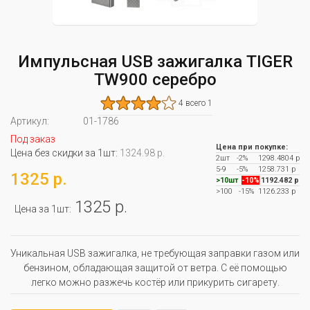
Импульсная USB зажигалка TIGER
TW900 серебро
4 всего 1
Артикул:
01-1786
Под заказ
Цена при покупке:
Цена без скидки за 1шт:
1324.98 р.
2шт
-2%
1298.4804 р
5-9
-5%
1258.731 р
1325 р.
>10шт
-10%
1192.482 р
>100
-15%
1126.233 р
1325 р.
Цена за 1шт:
Уникальная USB зажигалка, не требующая заправки газом или
бензином, обладающая защитой от ветра. С её помощью
легко можно разжечь костёр или прикурить сигарету.